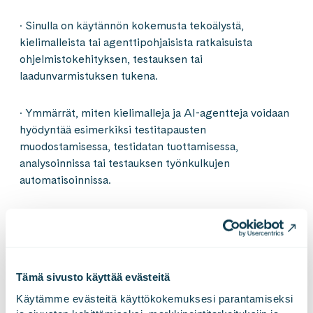
· Sinulla on käytännön kokemusta tekoälystä,
kielimalleista tai agenttipohjaisista ratkaisuista
ohjelmistokehityksen, testauksen tai
laadunvarmistuksen tukena.
· Ymmärrät, miten kielimalleja ja AI-agentteja voidaan
hyödyntää esimerkiksi testitapausten
muodostamisessa, testidatan tuottamisessa,
analysoinnissa tai testauksen työnkulkujen
automatisoinnissa.
· Osaat arvioida, missä tekoäly tuo testaukseen aitoa
lisäarvoa, ja missä perinteisemmät ratkaisut ovat
toimivampia.
Tämä sivusto käyttää evästeitä
· Eduksi katsomme kokemuksen
Käytämme evästeitä käyttökokemuksesi parantamiseksi 
suorituskykytestauksesta, pilvipalveluista sekä AI-