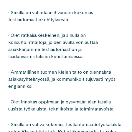
· Sinulla on vähintään 3 vuoden kokemus
testiautomaatiokehityksestä.
· Olet ratkaisukeskeinen, ja sinulla on
konsultointitaitoja, joiden avulla voit auttaa
asiakkaitamme testiautomaation ja
laadunvarmistuksen kehittämisessä.
· Ammatillinen suomen kielen taito on olennaista
asiakasyhteistyössä, ja kommunikoit sujuvasti myös
englanniksi.
· Olet innokas oppimaan ja pysymään ajan tasalla
uusista työkaluista, tekniikoista ja toimintatavoista.
· Sinulla on vahva kokemus testiautomaatiotyökaluista,
kuten Playwrightista ja Robot Frameworkista, sekä