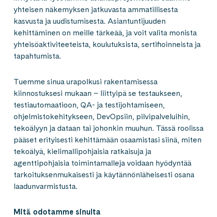
yhteisen näkemyksen jatkuvasta ammatillisesta
kasvusta ja uudistumisesta. Asiantuntijuuden
kehittäminen on meille tärkeää, ja voit valita monista
yhteisöaktiviteeteista, koulutuksista, sertifioinneista ja
tapahtumista.
Tuemme sinua urapolkusi rakentamisessa
kiinnostuksesi mukaan – liittyipä se testaukseen,
testiautomaatioon, QA- ja testijohtamiseen,
ohjelmistokehitykseen, DevOpsiin, pilvipalveluihin,
tekoälyyn ja dataan tai johonkin muuhun. Tässä roolissa
pääset erityisesti kehittämään osaamistasi siinä, miten
tekoälyä, kielimallipohjaisia ratkaisuja ja
agenttipohjaisia toimintamalleja voidaan hyödyntää
tarkoituksenmukaisesti ja käytännönläheisesti osana
laadunvarmistusta.
Mitä odotamme sinulta