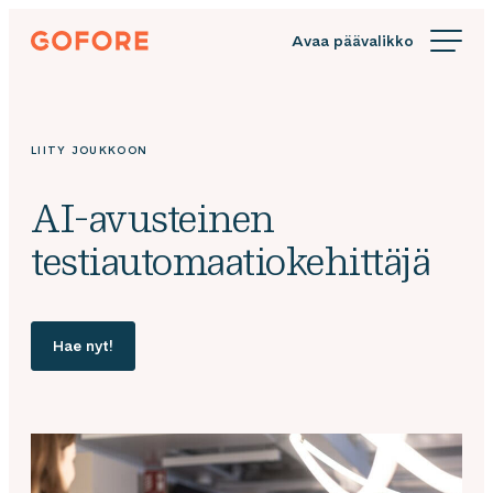
Siirry
Gofore
suoraan
We
sisältöön
offer
expert
knowledge
LIITY JOUKKOON
in
digitalization.
AI-avusteinen
testiautomaatiokehittäjä
Hae nyt!