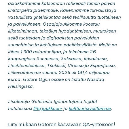
asiakkaitamme katsomaan rohkeasti tämän päivän
ilmitarpeita pidemmälle. Rakennamme turvallista ja
vastuullista yhteiskuntaa sekä teollisuutta tuotteineen
ja palveluineen. Osaajajoukkomme koostuu
liiketoiminnan, tekoälyn hyödyntämisen, muutoksen
sekä tuotteiden ja digitaalisten palveluiden
suunnittelun ja kehityksen edelläkävijöistä. Meitä on
lähes 1 900 asiantuntijaa, ja toimimme 26
kaupungissa Suomessa, Saksassa, Itävallassa,
Liechtensteinissa, Tšekissä, Virossa ja Espanjassa.
Liikevaihtomme vuonna 2025 oli 191,4 miljoonaa
euroa. Gofore Oyj:n osake on listattu Nasdaq
Helsingissä.
Lisätietoja Goforesta työnantajana löydät
halutessasi
liity joukkoon-
ja
kulttuurisivuiltamme
.
Liity mukaan Goforen kasvavaan QA-yhteisöön!