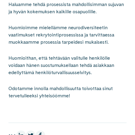
Haluamme tehdä prosessista mahdollisimman sujuvan
ja hyvän kokemuksen kaikille osapuolille.
Huomioimme mielellämme neurodiversiteetin
vaatimukset rekrytointiprosessissa ja tarvittaessa
muokkaamme prosessia tarpeidesi mukaisesti.
Huomioithan, että tehtävään valitulle henkilölle
voidaan hänen suostumuksellaan tehdä asiakkaan
edellyttämä henkilöturvallisuusselvitys.
Odotamme innolla mahdollisuutta toivottaa sinut
tervetulleeksi yhteisöömme!
LinkedInissä
X:ssä
Facebookissa