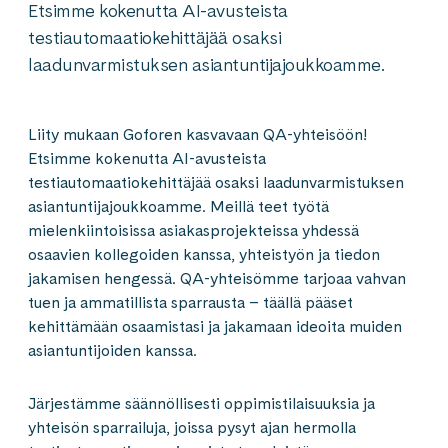
Etsimme kokenutta AI-avusteista
testiautomaatiokehittäjää osaksi
laadunvarmistuksen asiantuntijajoukkoamme.
Liity mukaan Goforen kasvavaan QA-yhteisöön!
Etsimme kokenutta AI-avusteista
testiautomaatiokehittäjää osaksi laadunvarmistuksen
asiantuntijajoukkoamme. Meillä teet työtä
mielenkiintoisissa asiakasprojekteissa yhdessä
osaavien kollegoiden kanssa, yhteistyön ja tiedon
jakamisen hengessä. QA-yhteisömme tarjoaa vahvan
tuen ja ammatillista sparrausta – täällä pääset
kehittämään osaamistasi ja jakamaan ideoita muiden
asiantuntijoiden kanssa.
Järjestämme säännöllisesti oppimistilaisuuksia ja
yhteisön sparrailuja, joissa pysyt ajan hermolla