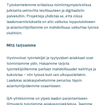
Työskentelemme erilaisissa toimintaympäristöissä
julkiselta sektorilta teollisuuteen ja digitaalisiin
palveluihin. Projekteja yhdistää se, että niissä
laadunvarmistuksella on aito vaikutus lopputulokseen
ja asiantuntijoillamme on mahdollisuus vaikuttaa työnsä
sisältöön.
Mitä tarjoamme
Hyvinvoivat työntekijät ja tyytyväiset asiakkaat ovat
toimintamme ydin. Haluamme tarjota
työntekijöillemme parhaat mahdollisuudet kehittyä ja
kukoistaa – niin työssä kuin sen ulkopuolellakin.
Laadukas asiakaspalvelumme perustuu täysin
asiantuntijoidemme osaamiseen.
QA-yhteisömme on ylpeä laadun parantamiseen
liittyvästä työstämme asiakasprojekteissa. Jaamme