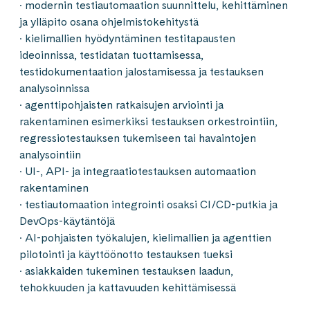
· modernin testiautomaation suunnittelu, kehittäminen
ja ylläpito osana ohjelmistokehitystä
· kielimallien hyödyntäminen testitapausten
ideoinnissa, testidatan tuottamisessa,
testidokumentaation jalostamisessa ja testauksen
analysoinnissa
· agenttipohjaisten ratkaisujen arviointi ja
rakentaminen esimerkiksi testauksen orkestrointiin,
regressiotestauksen tukemiseen tai havaintojen
analysointiin
· UI-, API- ja integraatiotestauksen automaation
rakentaminen
· testiautomaation integrointi osaksi CI/CD-putkia ja
DevOps-käytäntöjä
· AI-pohjaisten työkalujen, kielimallien ja agenttien
pilotointi ja käyttöönotto testauksen tueksi
· asiakkaiden tukeminen testauksen laadun,
tehokkuuden ja kattavuuden kehittämisessä