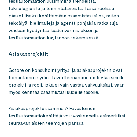
testiautomaation uusimmista trendeistä,
teknologioista ja toimintatavoista. Tässä roolissa
pääset lisäksi kehittämään osaamistasi siinä, miten
tekoälyä, kielimalleja ja agenttipohjaisia ratkaisuja
voidaan hyödyntää laadunvarmistuksen ja
testiautomaation käytännön tekemisessä.
Asiakasprojektit
Gofore on konsultointiyritys, ja asiakasprojektit ovat
toimintamme ydin. Tavoitteenamme on löytää sinulle
projekti ja rooli, joka ei vain vastaa vahvuuksiasi, vaan
myös kehittää osaamistasi uudelle tasolle.
Asiakasprojekteissamme AI-avusteinen
testiautomaatiokehittäjä voi työskennellä esimerkiksi
seuraavanlaisten teemojen parissa: