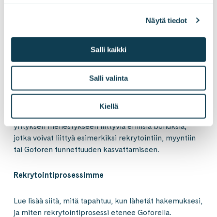
kaikille sekä asiakasnäkökulman huomioiminen
kaikessa tekemisessä. Oman esihenkilön kanssa
Näytä tiedot
käytävissä palkkakeskusteluissa keskeistä on saamasi
palaute, laskutusaste (olemmehan konsultteja!) sekä
Salli kaikki
oman osaamisen kehittäminen.
Salli valinta
Kokonaispalkkasi asettuu 4500–5500€/kk välille
riippuen kokemuksestasi. Määrittelemme sopivan
palkkatason keskustelujen edetessä, kun tiedämme
Kiellä
osaamisestasi tarkemmin. Meillä on käytössä myös
yrityksen menestykseen liittyviä erillisiä bonuksia,
jotka voivat liittyä esimerkiksi rekrytointiin, myyntiin
tai Goforen tunnettuuden kasvattamiseen.
Rekrytointiprosessimme
Lue lisää siitä, mitä tapahtuu, kun lähetät hakemuksesi,
ja miten rekrytointiprosessi etenee Goforella.