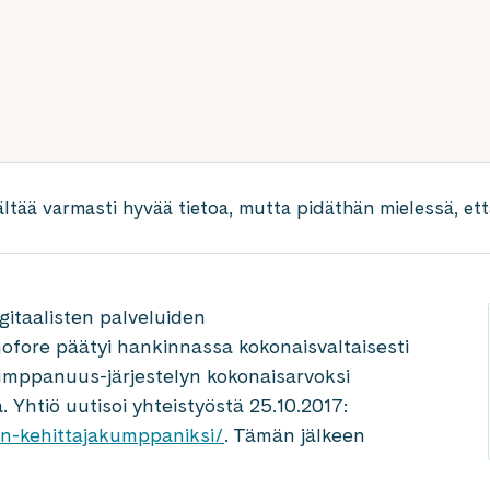
ältää varmasti hyvää tietoa, mutta pidäthän mielessä, että
gitaalisten palveluiden
ofore päätyi hankinnassa kokonaisvaltaisesti
kumppanuus-järjestelyn kokonaisarvoksi
. Yhtiö uutisoi yhteistyöstä 25.10.2017:
n-kehittajakumppaniksi/
. Tämän jälkeen