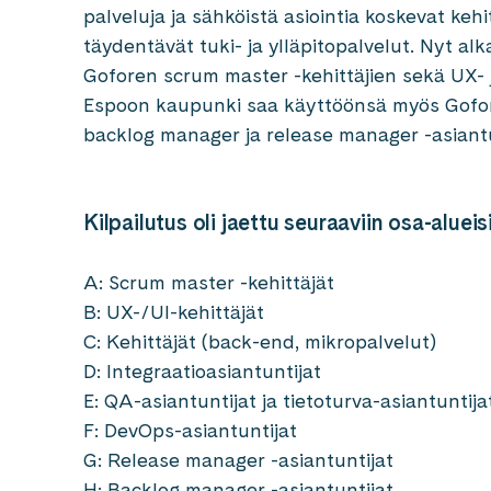
palveluja ja sähköistä asiointia koskevat keh
täydentävät tuki- ja ylläpitopalvelut. Nyt a
Goforen scrum master -kehittäjien sekä UX- j
Espoon kaupunki saa käyttöönsä myös Goforen
backlog manager ja release manager -asiant
Kilpailutus oli jaettu seuraaviin osa-alueisi
A: Scrum master -kehittäjät
B: UX-/UI-kehittäjät
C: Kehittäjät (back-end, mikropalvelut)
D: Integraatioasiantuntijat
E: QA-asiantuntijat ja tietoturva-asiantuntija
F: DevOps-asiantuntijat
G: Release manager -asiantuntijat
H: Backlog manager -asiantuntijat