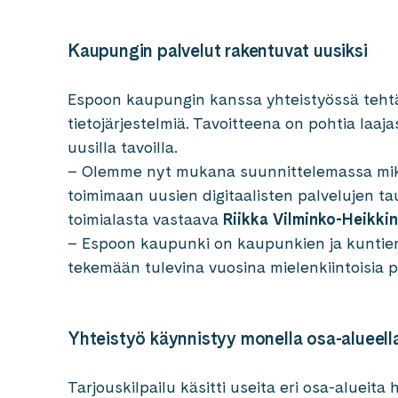
Kaupungin palvelut rakentuvat uusiksi
Espoon kaupungin kanssa yhteistyössä tehtä
tietojärjestelmiä. Tavoitteena on pohtia laaja
uusilla tavoilla.
– Olemme nyt mukana suunnittelemassa mikr
toimimaan uusien digitaalisten palvelujen tau
toimialasta vastaava
Riikka Vilminko-Heikki
– Espoon kaupunki on kaupunkien ja kuntie
tekemään tulevina vuosina mielenkiintoisia p
Yhteistyö käynnistyy monella osa-alueell
Tarjouskilpailu käsitti useita eri osa-alueita