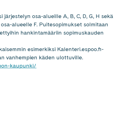
si järjestelyn osa-alueille A, B, C, D, G, H sekä
sta osa-alueelle F. Puitesopimukset solmitaan
tiettyihin hankintamääriin sopimuskauden
kaisemmin esimerkiksi Kalenteri.espoo.fi-
aan vanhempien käden ulottuville.
poon-kaupunki/