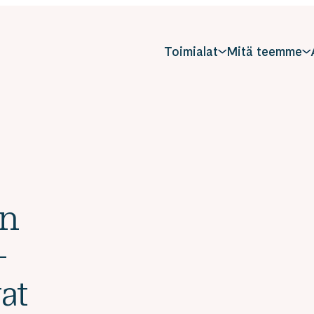
Toimialat
Mitä teemme
on
–
at