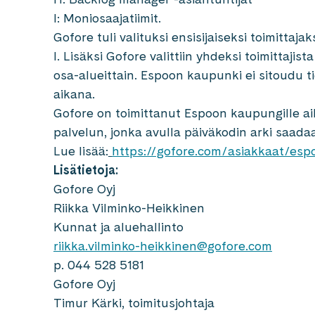
I: Moniosaajatiimit.
Gofore tuli valituksi ensisijaiseksi toimittajak
I. Lisäksi Gofore valittiin yhdeksi toimittaji
osa-alueittain. Espoon kaupunki ei sitoudu 
aikana.
Gofore on toimittanut Espoon kaupungille ai
palvelun, jonka avulla päiväkodin arki saad
Lue lisää:
https://gofore.com/asiakkaat/es
Lisätietoja:
Gofore Oyj
Riikka Vilminko-Heikkinen
Kunnat ja aluehallinto
riikka.vilminko-heikkinen@gofore.com
p. 044 528 5181
Gofore Oyj
Timur Kärki, toimitusjohtaja