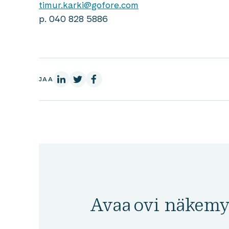
timur.karki@gofore.com
p. 040 828 5886
LinkedInissä
X:ssä
Facebookissa
JAA
Avaa ovi näkemy