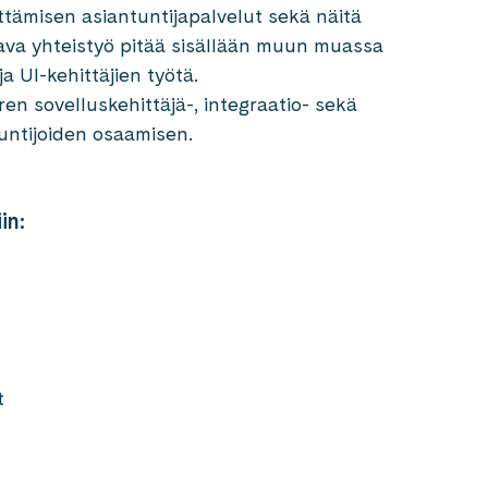
ittämisen asiantuntijapalvelut sekä näitä
lkava yhteistyö pitää sisällään muun muassa
a UI-kehittäjien työtä.
 sovelluskehittäjä-, integraatio- sekä
untijoiden osaamisen.
in:
t