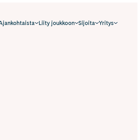
Ajankohtaista
Liity joukkoon
Sijoita
Yritys