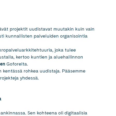
vät projektit uudistavat muutakin kuin vain
sti kunnallisten palveluiden organisointia
opalveluarkkitehtuuria, joka tulee
stalla, kertoo kuntien ja aluehallinnon
nen
Goforelta.
n kentässä rohkea uudistaja. Pääsemme
rojekteja yhdessä.
a
 hankinnassa. Sen kohteena oli digitaalisia