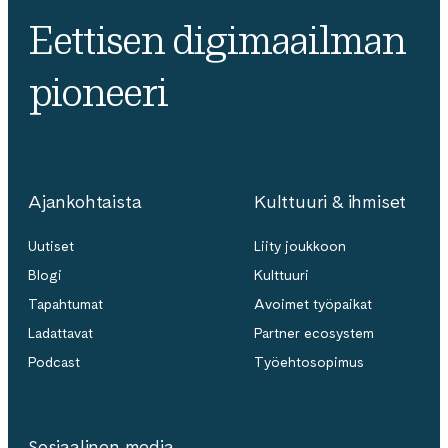
Eettisen digimaailman
pioneeri
Ajankohtaista
Kulttuuri & ihmiset
Uutiset
Liity joukkoon
Blogi
Kulttuuri
Tapahtumat
Avoimet työpaikat
Ladattavat
Partner ecosystem
Podcast
Työehtosopimus
Sosiaalinen media