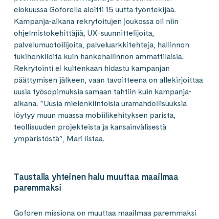
elokuussa Goforella aloitti 15 uutta työntekijää.
Kampanja-aikana rekrytoitujen joukossa oli niin
ohjelmistokehittäjiä, UX-suunnittelijoita,
palvelumuotoilijoita, palveluarkkitehteja, hallinnon
tukihenkilöitä kuin hankehallinnon ammattilaisia.
Rekrytointi ei kuitenkaan hidastu kampanjan
päättymisen jälkeen, vaan tavoitteena on allekirjoittaa
uusia työsopimuksia samaan tahtiin kuin kampanja-
aikana. ”Uusia mielenkiintoisia uramahdollisuuksia
löytyy muun muassa mobiilikehityksen parista,
teollisuuden projekteista ja kansainvälisestä
ympäristöstä”, Mari listaa.
Taustalla yhteinen halu muuttaa maailmaa
paremmaksi
Goforen missiona on muuttaa maailmaa paremmaksi