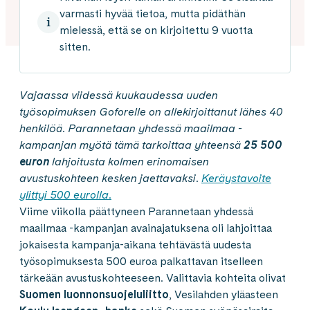
varmasti hyvää tietoa, mutta pidäthän
mielessä, että se on kirjoitettu 9 vuotta
sitten.
Vajaassa viidessä kuukaudessa uuden
työsopimuksen
Goforelle
on allekirjoittanut lähes 40
henkilöä. Parannetaan yhdessä maailmaa -
kampanjan myötä tämä tarkoittaa yhteensä
25 500
euron
lahjoitusta kolmen erinomaisen
avustuskohteen kesken jaettavaksi.
Keräystavoite
ylittyi 500 eurolla.
Viime viikolla päättyneen Parannetaan yhdessä
maailmaa -kampanjan avainajatuksena oli lahjoittaa
jokaisesta kampanja-aikana tehtävästä uudesta
työsopimuksesta 500 euroa palkattavan itselleen
tärkeään avustuskohteeseen. Valittavia kohteita olivat
Suomen luonnonsuojeluliitto
, Vesilahden yläasteen