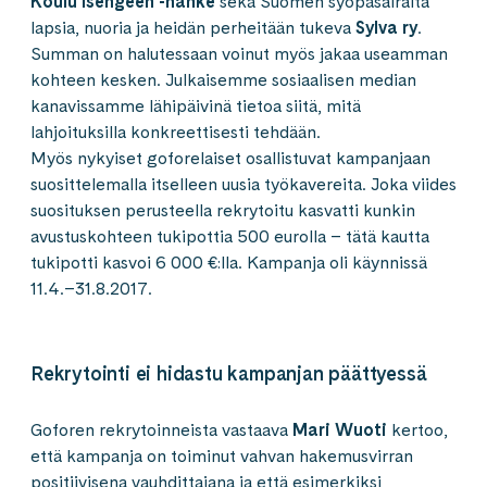
Koulu Isengeen -hanke
sekä Suomen syöpäsairaita
lapsia, nuoria ja heidän perheitään tukeva
Sylva ry
.
Summan on halutessaan voinut myös jakaa useamman
kohteen kesken. Julkaisemme sosiaalisen median
kanavissamme lähipäivinä tietoa siitä, mitä
lahjoituksilla konkreettisesti tehdään.
Myös nykyiset goforelaiset osallistuvat kampanjaan
suosittelemalla itselleen uusia työkavereita. Joka viides
suosituksen perusteella rekrytoitu kasvatti kunkin
avustuskohteen tukipottia 500 eurolla – tätä kautta
tukipotti kasvoi 6 000 €:lla. Kampanja oli käynnissä
11.4.–31.8.2017.
Rekrytointi ei hidastu kampanjan päättyessä
Goforen rekrytoinneista vastaava
Mari
Wuoti
kertoo,
että kampanja on toiminut vahvan hakemusvirran
positiivisena vauhdittajana ja että esimerkiksi