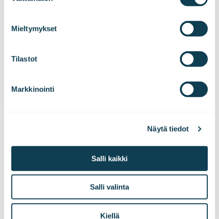
We work with
47 third parties
who may receive and
process your information.
Mieltymykset
Tilastot
Gofore Oyj
Markkinointi
Näytä tiedot
Salli kaikki
Avaa ovi
Salli valinta
näkemyksille
Kiellä