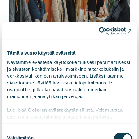
Tämä sivusto käyttää evästeitä
Käytämme evästeitä käyttökokemuksesi parantamiseksi 
ja sivuston kehittämiseksi, markkinointitarkoituksiin ja 
verkkosivuliikenteen analysoimiseen. Lisäksi jaamme 
sivustomme käyttöä koskevia tietoja kolmansille 
osapuolille, jotka tarjoavat sosiaalisen median, 
mainonnan ja analytiikan palveluja.
Lue lisää 
Goforen evästekäytännöistä
. Voit muuttaa 
asetuksia koska tahansa sivuston vasemmassa 
alareunassa olevasta ikonista.
Suostumuksen
LinkedInissä
X:ssä
Facebookissa
JAA
Välttämätön
valinta