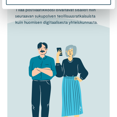
Tilaa postilaatikkoosi oivaltavat sisällöt niin
seuraavan sukupolven teollisuusratkaisuista
kuin huomisen digitaalisesta yhteiskunnasta.