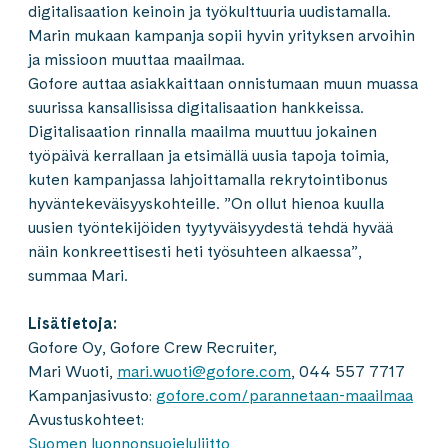
digitalisaation keinoin ja työkulttuuria uudistamalla.
Marin mukaan kampanja sopii hyvin yrityksen arvoihin
ja missioon muuttaa maailmaa.
Gofore auttaa asiakkaittaan onnistumaan muun muassa
suurissa kansallisissa digitalisaation hankkeissa.
Digitalisaation rinnalla maailma muuttuu jokainen
työpäivä kerrallaan ja etsimällä uusia tapoja toimia,
kuten kampanjassa lahjoittamalla rekrytointibonus
hyväntekeväisyyskohteille. ”On ollut hienoa kuulla
uusien työntekijöiden tyytyväisyydestä tehdä hyvää
näin konkreettisesti heti työsuhteen alkaessa”,
summaa Mari.
Lisätietoja:
Gofore Oy, Gofore Crew Recruiter,
Mari Wuoti,
mari.wuoti@gofore.com
, 044 557 7717
Kampanjasivusto:
gofore.com/parannetaan-maailmaa
Avustuskohteet:
Suomen luonnonsuojeluliitto