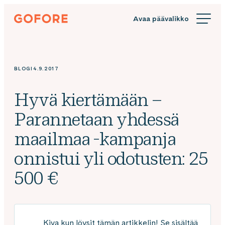
Siirry
Gofore
suoraan
We
sisältöön
offer
expert
knowledge
BLOGI
4.9.2017
in
digitalization.
Hyvä kiertämään –
Parannetaan yhdessä
maailmaa -kampanja
onnistui yli odotusten: 25
500 €
Kiva kun löysit tämän artikkelin! Se sisältää