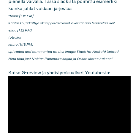
pienellä vaivalla. Tässä slackista poimittu esimerkki
kuinka juhlat voidaan järjestää:
”timur [1:12 PM]
Saatasko järkättyä skumppa/avoimet ovet tänään leadiniläisille?
elina [1:12 PM]
tottakai
jenna [1:18 PM]
uploaded and commented on this image: Slack for Android Upload
Nina tilaa just Nokian Panimolta kaljaa ja Oskari lähtee hakeen”
Katso G-review ja yhdistymisuutiset Youtubesta: