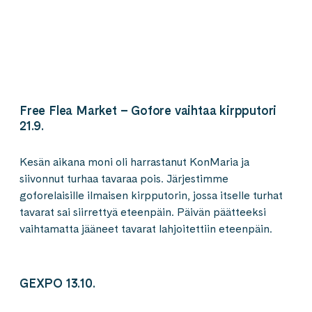
Free Flea Market – Gofore vaihtaa kirpputori
21.9.
Kesän aikana moni oli harrastanut KonMaria ja
siivonnut turhaa tavaraa pois. Järjestimme
goforelaisille ilmaisen kirpputorin, jossa itselle turhat
tavarat sai siirrettyä eteenpäin. Päivän päätteeksi
vaihtamatta jääneet tavarat lahjoitettiin eteenpäin.
GEXPO 13.10.