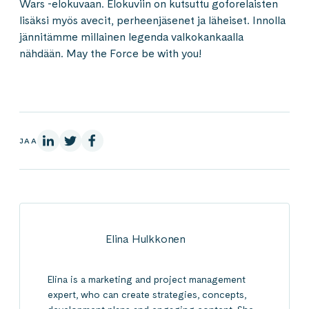
Wars -elokuvaan. Elokuviin on kutsuttu goforelaisten
lisäksi myös avecit, perheenjäsenet ja läheiset. Innolla
jännitämme millainen legenda valkokankaalla
nähdään. May the Force be with you!
LinkedInissä
X:ssä
Facebookissa
JAA
Elina Hulkkonen
Elina is a marketing and project management
expert, who can create strategies, concepts,