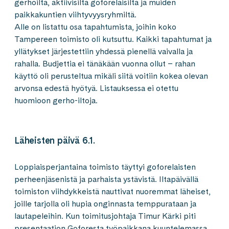
gerhoilta, aktiivisilta goforelaisilta ja muiden
paikkakuntien viihtyvyysryhmiltä.
Alle on listattu osa tapahtumista, joihin koko
Tampereen toimisto oli kutsuttu. Kaikki tapahtumat ja
yllätykset järjestettiin yhdessä pienellä vaivalla ja
rahalla. Budjettia ei tänäkään vuonna ollut – rahan
käyttö oli perusteltua mikäli siitä voitiin kokea olevan
arvonsa edestä hyötyä. Listauksessa ei otettu
huomioon gerho-iltoja.
Läheisten päivä 6.1.
Loppiaisperjantaina toimisto täyttyi goforelaisten
perheenjäsenistä ja parhaista ystävistä. Iltapäivällä
toimiston viihdykkeistä nauttivat nuoremmat läheiset,
joille tarjolla oli hupia onginnasta temppurataan ja
lautapeleihin. Kun toimitusjohtaja Timur Kärki piti
presentaation Goforesta työpaikkana kuuntelemassa