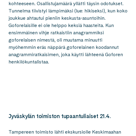
kohteeseen. Osallistujamäärä yllätti täysin odotukset.
Tunnelma tiivistyi lämpimäksi (lue: hikiseksi), kun koko
joukkue ahtautui pieniin keskusta-asuntoihin.
Goforelaisille ei ole helppo keksiä haasteita. Kun
ensimmäinen vihje ratkaistiin anagrammiksi
goforelaisen nimestä, oli muutama minuutti
myöhemmin eräs näppärä goforelainen koodannut
anagrammiratkaisimen, joka käytti lähteenä Goforen
henkilökuntalistaa.
Jyväskylän toimiston tupaantuliaiset 21.4.
Tampereen toimisto lähti ekskursiolle Keskimaahan