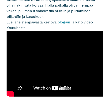
oli ainakin sata korvaa. Illalla paikalla oli vanhempaa
väkeä, pillimehut vaihdettiin oluisiin ja piirtäminen
biljardiin ja karaokeen.
Lue läheistenpäivästä kertova
blogaus
ja kato video
Youtubesta: