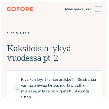
Siirry
Gofore
suoraan
We
sisältöön
offer
expert
knowledge
BLOGI
5.12.2017
in
digitalization.
Kaksitoista tykyä
vuodessa pt. 2
Kiva kun löysit tämän artikkelin! Se sisältää
varmasti hyvää tietoa, mutta pidäthän
mielessä, että se on kirjoitettu 9 vuotta
sitten.