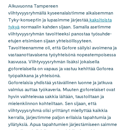
Alkuvuonna Tampereen
viihtyvyysryhmällä kyseenalaistimme aikaisemman
Tyky-konseptin ja lupasimme järjestää
kaksitoista
tykyä
normaalin kahden sijaan. Samalla asetimme
viihtyvyysryhmän tavoitteeksi panostaa työsuhde-
etujen etsimisen sijaan yhteisöllisyyteen.
Tavoitteenamme oli, että Gofore säilyisi avoimena ja
vastaanottavaisena työyhteisönä nopeatempoisessa
kasvussa. Viihtyvyysryhmän lisäksi jokaisella
goforelaisella on vapaus ja vastuu kehittää Goforea
työpaikkana ja yhteisönä.
Goforelaisia yhdistää ystävällinen luonne ja jatkuva
valmius auttaa työkaveria. Muuten goforelaiset ovat
hyvin vaihtelevaa sakkia iältään, taustoiltaan ja
mielenkiinnon kohteiltaan. Sen sijaan, että
viihtyvyysryhmä olisi yrittänyt miellyttää kaikkia
kerralla, järjestimme paljon erilaisia tapahtumia ja
yllätyksiä. Apua tapahtumien järjestämiseen saimme