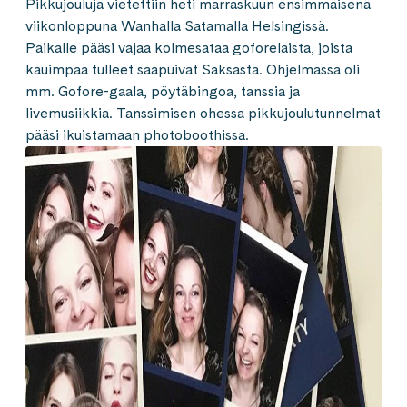
Pikkujouluja vietettiin heti marraskuun ensimmäisenä
viikonloppuna Wanhalla Satamalla Helsingissä.
Paikalle pääsi vajaa kolmesataa goforelaista, joista
kauimpaa tulleet saapuivat Saksasta. Ohjelmassa oli
mm. Gofore-gaala, pöytäbingoa, tanssia ja
livemusiikkia. Tanssimisen ohessa pikkujoulutunnelmat
pääsi ikuistamaan photoboothissa.