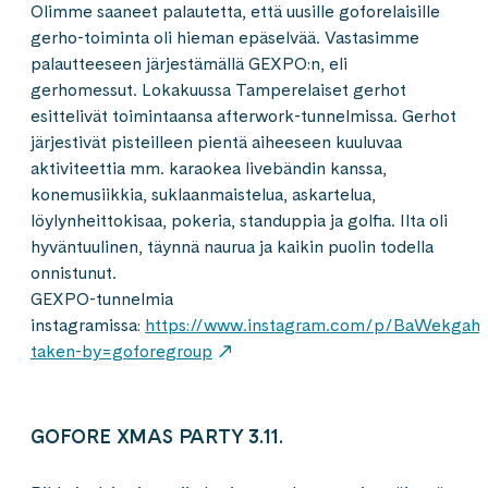
Olimme saaneet palautetta, että uusille goforelaisille
gerho-toiminta oli hieman epäselvää. Vastasimme
palautteeseen järjestämällä GEXPO:n, eli
gerhomessut. Lokakuussa Tamperelaiset gerhot
esittelivät toimintaansa afterwork-tunnelmissa. Gerhot
järjestivät pisteilleen pientä aiheeseen kuuluvaa
aktiviteettia mm. karaokea livebändin kanssa,
konemusiikkia, suklaanmaistelua, askartelua,
löylynheittokisaa, pokeria, standuppia ja golfia. Ilta oli
hyväntuulinen, täynnä naurua ja kaikin puolin todella
onnistunut.
GEXPO-tunnelmia
instagramissa:
https://www.instagram.com/p/BaWekgah
taken-by=goforegroup
GOFORE XMAS PARTY 3.11.