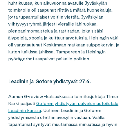
huhtikuussa, kun alkuvuonna avatulle Jyväskylän
toimistolle oli saapunut riittävä määrä huonekaluja,
jotta tupaantuliaiset voitiin viettää. Jyväskylän
viihtyvyysryhmä järjesti vieraille lähiruokaa,
pienpanimomaistelua ja rastiradan, joka sisälsi
älypelejä, xboxia ja kulttuuriarvotuksia. Helsingin väki
oli varustautunut Keskimaan matkaan suippokorvin, ja
kuten kaikissa juhlissa, Tampereen ja Helsingin
pyörägerhot saapuivat paikalle polkien.
Leadinin ja Gofore yhdistyvät 27.4.
Aamun G-review -katsauksessa toimitusjohtaja Timur
Kärki paljasti
Goforen yhdistyvän palvelumuotoilutalo
Leadinin kanssa
. Uutinen Leadinin ja Goforen
yhdistymisestä otettiin avosylin vastaan. Välillä
tapahtumat syntyvät muutamassa minuutissa ja hyvin