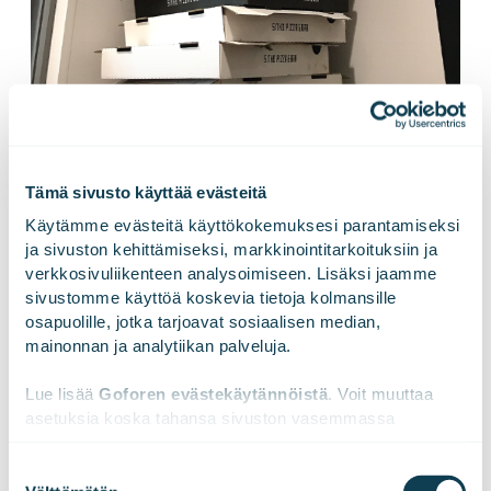
Tämä sivusto käyttää evästeitä
#GOFOREKESÄ 10.-11.6.
Käytämme evästeitä käyttökokemuksesi parantamiseksi 
ja sivuston kehittämiseksi, markkinointitarkoituksiin ja 
Yksi vuoden kohokohdista on ehdottomasti Goforen
verkkosivuliikenteen analysoimiseen. Lisäksi jaamme 
kesäjuhlat. Kesäjuhlissa kuuluu olla rento meno ja lähes
sivustomme käyttöä koskevia tietoja kolmansille 
koko firman kokoinen palju. Tänä kesänä kesäjuhlat
osapuolille, jotka tarjoavat sosiaalisen median, 
vietettiin kesän aurinkoisimpana päivänä
mainonnan ja analytiikan palveluja.
Hämeenlinnan lähellä sijaitsevassa Petäyksessä.
Ohjelmassa oli iloista kesätekemistä: Suppailua,
Lue lisää 
Goforen evästekäytännöistä
. Voit muuttaa 
asetuksia koska tahansa sivuston vasemmassa 
lentopalloa, kuplafutista, frisbeegolfia, sumopainia,
alareunassa olevasta ikonista.
mölkkyä, pokeria, blackjackia, paljumaailma,
Suostumuksen
saunamaailma, DJ ja tanssia. Rantalavalla esiintymässä