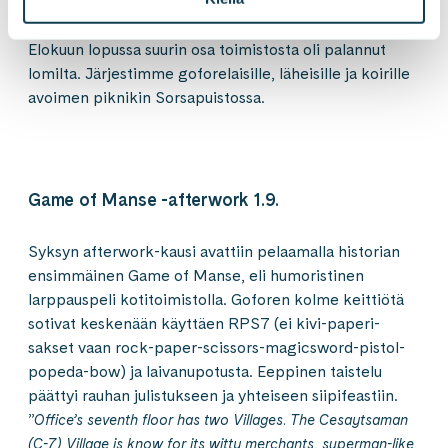
Elokuun lopussa suurin osa toimistosta oli palannut
lomilta. Järjestimme goforelaisille, läheisille ja koirille
avoimen piknikin Sorsapuistossa.
Game of Manse -afterwork 1.9.
Syksyn afterwork-kausi avattiin pelaamalla historian
ensimmäinen Game of Manse, eli humoristinen
larppauspeli kotitoimistolla. Goforen kolme keittiötä
sotivat keskenään käyttäen RPS7 (ei kivi-paperi-
sakset vaan rock-paper-scissors-magicsword-pistol-
popeda-bow) ja laivanupotusta. Eeppinen taistelu
päättyi rauhan julistukseen ja yhteiseen siipifeastiin.
”
Office’s seventh floor has two Villages. The Cesaytsaman
(C-7) Village is know for its witty merchants, superman-like