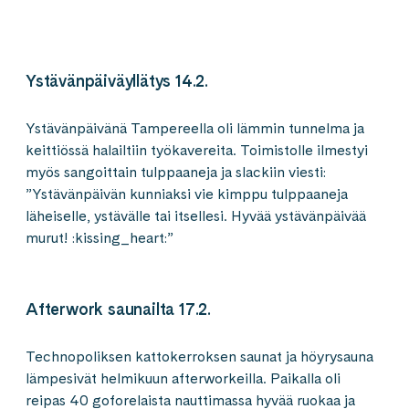
Ystävänpäiväyllätys 14.2.
Ystävänpäivänä Tampereella oli lämmin tunnelma ja
keittiössä halailtiin työkavereita. Toimistolle ilmestyi
myös sangoittain tulppaaneja ja slackiin viesti:
”Ystävänpäivän kunniaksi vie kimppu tulppaaneja
läheiselle, ystävälle tai itsellesi. Hyvää ystävänpäivää
murut! :kissing_heart:”
Afterwork saunailta 17.2.
Technopoliksen kattokerroksen saunat ja höyrysauna
lämpesivät helmikuun afterworkeilla. Paikalla oli
reipas 40 goforelaista nauttimassa hyvää ruokaa ja