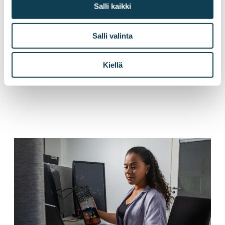
Salli kaikki
Salli valinta
23.06.2026
OSAAMINEN
AI:n kustannuksia ei voi optimoida ilman
Kiellä
teknistä ymmärrystä