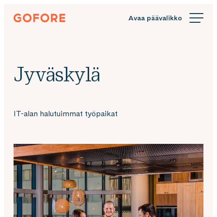
Siirry
Gofore
suoraan
We
sisältöön
offer
expert
knowledge
Jyväskylä
in
digitalization.
IT-alan halutuimmat työpaikat