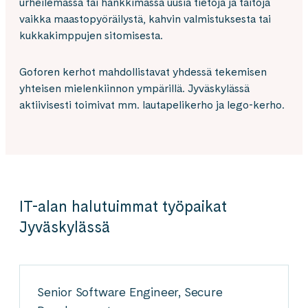
urheilemassa tai hankkimassa uusia tietoja ja taitoja
vaikka maastopyöräilystä, kahvin valmistuksesta tai
kukkakimppujen sitomisesta.
Goforen kerhot mahdollistavat yhdessä tekemisen
yhteisen mielenkiinnon ympärillä. Jyväskylässä
aktiivisesti toimivat mm. lautapelikerho ja lego-kerho.
IT-alan halutuimmat työpaikat
Jyväskylässä
Senior Software Engineer, Secure