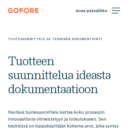
Siirry
Gofore
suoraan
We
sisältöön
offer
expert
knowledge
TUOTESUUNNITTELU JA TEKNINEN DOKUMENTOINTI
in
digitalization.
Tuotteen
suunnittelua ideasta
dokumentaatioon
Kestävä tuotesuunnittelu kattaa koko prosessin
innovaatiosta viimeistelyyn ja toteutukseen. Sen
keskiössä on loppukäyttäjän kokema arvo, joka syntyy