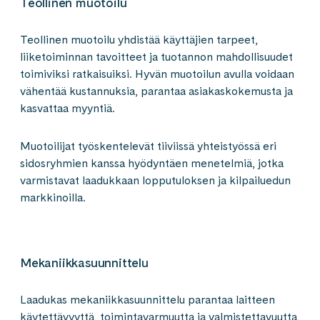
Teollinen muotoilu
Teollinen muotoilu yhdistää käyttäjien tarpeet,
liiketoiminnan tavoitteet ja tuotannon mahdollisuudet
toimiviksi ratkaisuiksi. Hyvän muotoilun avulla voidaan
vähentää kustannuksia, parantaa asiakaskokemusta ja
kasvattaa myyntiä.
Muotoilijat työskentelevät tiiviissä yhteistyössä eri
sidosryhmien kanssa hyödyntäen menetelmiä, jotka
varmistavat laadukkaan lopputuloksen ja kilpailuedun
markkinoilla.
Mekaniikkasuunnittelu
Laadukas mekaniikkasuunnittelu parantaa laitteen
käytettävyyttä, toimintavarmuutta ja valmistettavuutta,