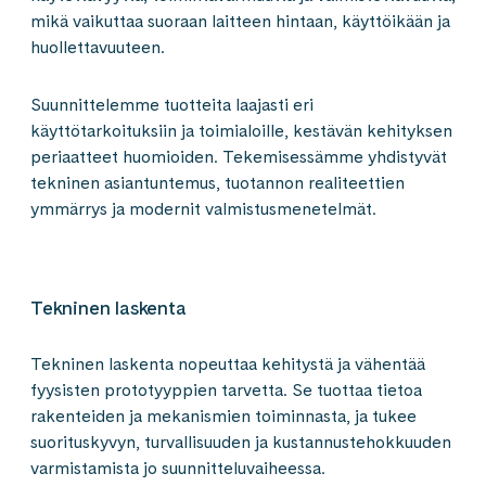
mikä vaikuttaa suoraan laitteen hintaan, käyttöikään ja
huollettavuuteen.
Suunnittelemme tuotteita laajasti eri
käyttötarkoituksiin ja toimialoille, kestävän kehityksen
periaatteet huomioiden. Tekemisessämme yhdistyvät
tekninen asiantuntemus, tuotannon realiteettien
ymmärrys ja modernit valmistusmenetelmät.
Tekninen laskenta
Tekninen laskenta nopeuttaa kehitystä ja vähentää
fyysisten prototyyppien tarvetta. Se tuottaa tietoa
rakenteiden ja mekanismien toiminnasta, ja tukee
suorituskyvyn, turvallisuuden ja kustannustehokkuuden
varmistamista jo suunnitteluvaiheessa.