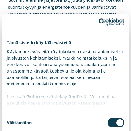
Suunnittelemme järjestelmät, jotka yhdistävät korkean
suorituskyvyn ja energiatehokkuuden ja varmistavat
koneiden luotettavan toiminnan ilman tarpeettomia
kompromisseja.
Tämä sivusto käyttää evästeitä
Pakkaussuunnittelu
Käytämme evästeitä käyttökokemuksesi parantamiseksi 
ja sivuston kehittämiseksi, markkinointitarkoituksiin ja 
Hyvä pakkaussuunnittelu perustuu materiaalien
verkkosivuliikenteen analysoimiseen. Lisäksi jaamme 
tuntemukseen ja logistiikkaketjun kokonaisvaltaiseen
sivustomme käyttöä koskevia tietoja kolmansille 
tarkasteluun. Materiaalivalintojen, kuljetustilan ja
osapuolille, jotka tarjoavat sosiaalisen median, 
mainonnan ja analytiikan palveluja.
suojaustason optimointi vähentää kustannuksia ja
ympäristövaikutuksia.
Lue lisää 
Goforen evästekäytännöistä
. Voit muuttaa 
asetuksia koska tahansa sivuston vasemmassa 
Tarjoamme pakkaussuunnittelua konseptoinnista
alareunassa olevasta ikonista.
valmistajien kilpailutukseen. Palveluihin sisältyvät mm.
Suostumuksen
yksittäisten pakkausratkaisujen toteutukset,
Välttämätön
valinta
pakkausharmonisointi sekä logistiikkaoptimointi.
We work with
47 third parties
who may receive and