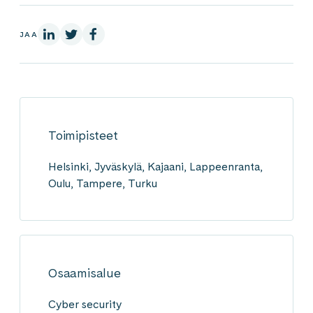
LinkedInissä
X:ssä
Facebookissa
JAA
Toimipisteet
Helsinki, Jyväskylä, Kajaani, Lappeenranta,
Oulu, Tampere, Turku
Osaamisalue
Cyber security