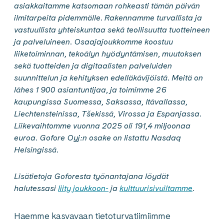
asiakkaitamme katsomaan rohkeasti tämän päivän
ilmitarpeita pidemmälle. Rakennamme turvallista ja
vastuullista yhteiskuntaa sekä teollisuutta tuotteineen
ja palveluineen. Osaajajoukkomme koostuu
liiketoiminnan, tekoälyn hyödyntämisen, muutoksen
sekä tuotteiden ja digitaalisten palveluiden
suunnittelun ja kehityksen edelläkävijöistä. Meitä on
lähes 1 900 asiantuntijaa, ja toimimme 26
kaupungissa Suomessa, Saksassa, Itävallassa,
Liechtensteinissa, Tšekissä, Virossa ja Espanjassa.
Liikevaihtomme vuonna 2025 oli 191,4 miljoonaa
euroa. Gofore Oyj:n osake on listattu Nasdaq
Helsingissä.
Lisätietoja Goforesta työnantajana löydät
halutessasi
liity joukkoon-
ja
kulttuurisivuiltamme
.
Haemme kasvavaan tietoturvatiimiimme