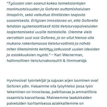
”Työssäni olen saanut kokea toimeksiantojen
monimuotoisuuden ja Goforen auttamishaluisen
ilmapiirin, sekä vaikuttua tiimiläisten laajasta
osaamisesta. Erityisen innostavaa on, että Goforella
tehdään systemaattisesti töitä tietoturvapalveluiden
laajentamiseksi uusille toimialoille. Olemme vielä
verrattain uusi osa Goforea, ja on ollut hienoa olla
mukana rakentamassa tietoturvatiimiä ja nähdä
miten liiketoiminta kehittyy jatkuvasti uusien ideoiden
ja asiakkuuksien myötä.” –
Kari Westerman,
hallinnollinen tietoturvakonsultti & tiiminvetäjä
Hyvinvoivat työntekijät ja sujuvan arjen luominen ovat
Goforen ydin. Haluamme olla työyhteisö jossa työn
tekeminen on innostavaa, palkitsevaa ja ammatillista
osaamista kasvattavaa. Maineemme laadukkaiden
palveluiden tuottamisessa asiakkaillemme on