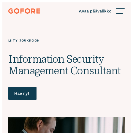
Siirry
Gofore
suoraan
We
sisältöön
offer
expert
knowledge
LIITY JOUKKOON
in
digitalization.
Information Security
Management Consultant
Hae nyt!