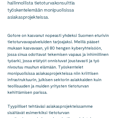
hallinnollista tietoturvakonsulttia
työskentelemään monipuolisissa
asiakasprojekteissa.
Gofore on kasvanut nopeasti yhdeksi Suomen eturivin
tietoturvavapalveluiden tarjoajaksi. Meillä pääset
mukaan kasvavaan, yli 80 hengen kyberyhteisöön,
jossa sinua odottavat tekemisen vapaus ja inhimillinen
työarki, jossa etätyöt onnistuvat joustavasti ja työ
nivoutuu muuhun elämään. Työskentelet
monipuolisissa asiakasprojekteissa niin kriittisen
infrastruktuurin, julkisen sektorin asiakkaiden kuin
teollisuuden ja muiden yritysten tietoturvan
kehittämisen parissa.
Tyypilliset tehtäväsi asiakasprojekteissamme
sisältävät esimerkiksi tietoturvan