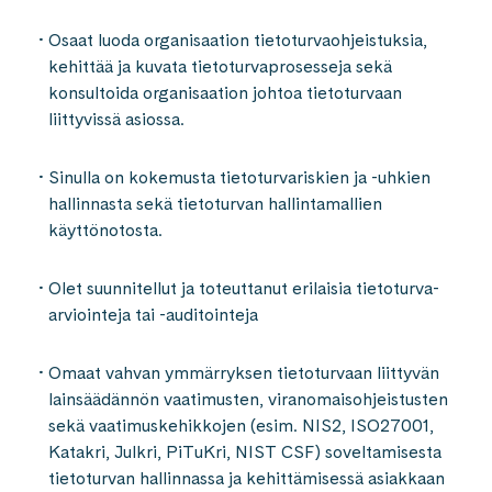
Osaat luoda organisaation tietoturvaohjeistuksia,
kehittää ja kuvata tietoturvaprosesseja sekä
konsultoida organisaation johtoa tietoturvaan
liittyvissä asiossa.
Sinulla on kokemusta
tietoturvariskien ja -uhkien
hallinnasta sekä tietoturvan hallintamallien
käyttönotosta.
Olet suunnitellut ja toteuttanut erilaisia tietoturva-
arviointeja tai -auditointeja
Omaat vahvan ymmärryksen tietoturvaan liittyvän
lainsäädännön vaatimusten, viranomaisohjeistusten
sekä vaatimuskehikkojen (esim. NIS2, ISO27001,
Katakri, Julkri, PiTuKri, NIST CSF) soveltamisesta
tietoturvan hallinnassa ja kehittämisessä asiakkaan