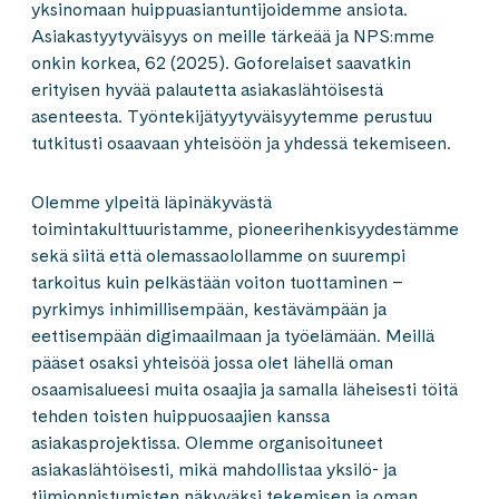
yksinomaan huippuasiantuntijoidemme ansiota.
Asiakastyytyväisyys on meille tärkeää ja NPS:mme
onkin korkea, 62 (2025). Goforelaiset saavatkin
erityisen hyvää palautetta asiakaslähtöisestä
asenteesta. Työntekijätyytyväisyytemme perustuu
tutkitusti osaavaan yhteisöön ja yhdessä tekemiseen.
Olemme ylpeitä läpinäkyvästä
toimintakulttuuristamme, pioneerihenkisyydestämme
sekä siitä että olemassaolollamme on suurempi
tarkoitus kuin pelkästään voiton tuottaminen –
pyrkimys inhimillisempään, kestävämpään ja
eettisempään digimaailmaan ja työelämään. Meillä
pääset osaksi yhteisöä jossa olet lähellä oman
osaamisalueesi muita osaajia ja samalla läheisesti töitä
tehden toisten huippuosaajien kanssa
asiakasprojektissa. Olemme organisoituneet
asiakaslähtöisesti, mikä mahdollistaa yksilö- ja
tiimionnistumisten näkyväksi tekemisen ja oman