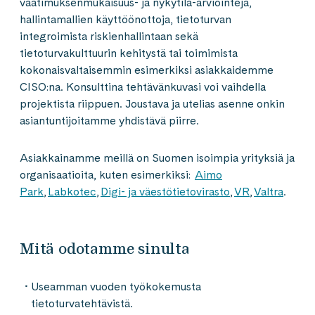
vaatimuksenmukaisuus- ja nykytila-arviointeja,
hallintamallien käyttöönottoja, tietoturvan
integroimista riskienhallintaan sekä
tietoturvakulttuurin kehitystä tai toimimista
kokonaisvaltaisemmin esimerkiksi asiakkaidemme
CISO:na. Konsulttina tehtävänkuvasi voi vaihdella
projektista riippuen. Joustava ja utelias asenne onkin
asiantuntijoitamme yhdistävä piirre.
Asiakkainamme meillä on Suomen isoimpia yrityksiä ja
organisaatioita, kuten esimerkiksi:
Aimo
Park
,
Labkotec
,
Digi- ja väestötietovirasto
,
VR
,
Valtra
.
Mitä odotamme sinulta
Useamman vuoden työkokemusta
tietoturvatehtävistä.