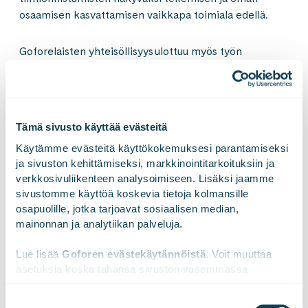
osaamisen kasvattamisen vaikkapa toimiala edellä.
Goforelaisten yhteisöllisyys ulottuu myös työn
ulkopuolelle erilaisten aktiviteettien kuten
toimistotapahtumien, lautapelien ja perhepäivien
muodossa. Jotta työ ja vapaa-aika löytäisivät
tarvitsemasi tasapainon, tarjoamme sinulle joustavat
Tämä sivusto käyttää evästeitä
työskentelyolosuhteet ja työvälineet, jotka saat valita
Käytämme evästeitä käyttökokemuksesi parantamiseksi 
tarpeidesi mukaan. Edellä mainittujen lisäksi meillä on
ja sivuston kehittämiseksi, markkinointitarkoituksiin ja 
kattavat
etuudet
. Goforella on käytössä oma,
verkkosivuliikenteen analysoimiseen. Lisäksi jaamme 
tekijöidemme näköinen työehtosopimus. Voit tutustua
sivustomme käyttöä koskevia tietoja kolmansille 
siihen
täällä
.
osapuolille, jotka tarjoavat sosiaalisen median, 
mainonnan ja analytiikan palveluja.
Palkkakehitys
Lue lisää 
Goforen evästekäytännöistä
. Voit muuttaa 
asetuksia koska tahansa sivuston vasemmassa 
alareunassa olevasta ikonista.
Meille Goforella on tärkeää, että työstä maksetaan
Suostumuksen
kunnollinen kokonaiskorvaus. Palkkaan vaikuttaa paitsi