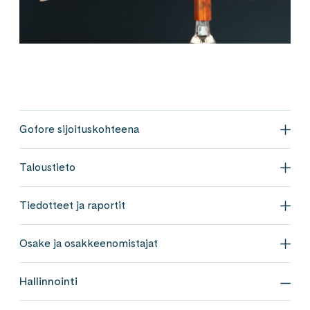
Gofore sijoituskohteena
Gofo
Taloustieto
Talo
Tiedotteet ja raportit
Tied
Osake ja osakkeenomistajat
Osak
Hallinnointi
Hall