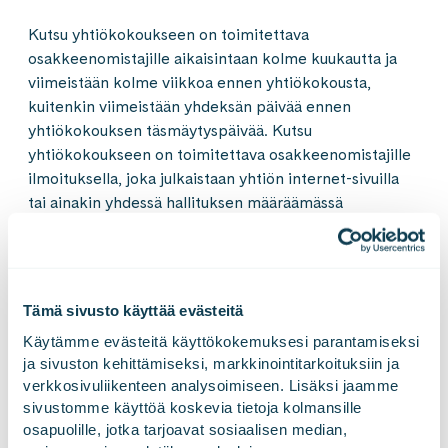
Kutsu yhtiökokoukseen on toimitettava
osakkeenomistajille aikaisintaan kolme kuukautta ja
viimeistään kolme viikkoa ennen yhtiökokousta,
kuitenkin viimeistään yhdeksän päivää ennen
yhtiökokouksen täsmäytyspäivää. Kutsu
yhtiökokoukseen on toimitettava osakkeenomistajille
ilmoituksella, joka julkaistaan yhtiön internet-sivuilla
tai ainakin yhdessä hallituksen määräämässä
valtakunnallisessa päivälehdessä.
Osakkeenomistajan on voidakseen käyttää puhe- ja
äänivaltaansa yhtiökokouksessa ilmoittauduttava
Tämä sivusto käyttää evästeitä
kokouskutsussa ilmoitetulla tavalla ja viimeistään
Käytämme evästeitä käyttökokemuksesi parantamiseksi 
kokouskutsussa mainittuna päivänä, joka voi olla
ja sivuston kehittämiseksi, markkinointitarkoituksiin ja 
aikaisintaan kymmenen päivää ennen yhtiökokousta.
verkkosivuliikenteen analysoimiseen. Lisäksi jaamme 
Vain osakkailla, jotka ovat merkitty Euroclear Finland
sivustomme käyttöä koskevia tietoja kolmansille 
Oy:n ylläpitämään Yhtiön osakasrekisteriin
osapuolille, jotka tarjoavat sosiaalisen median, 
yhtiökokouksen täsmäytyspäivänä, on oikeus osallistua