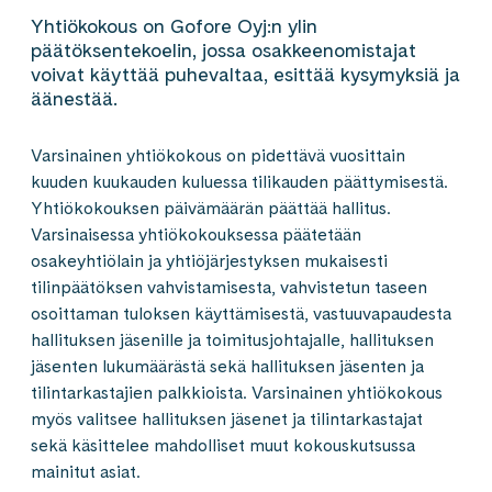
Yhtiökokous on Gofore Oyj:n ylin
päätöksentekoelin, jossa osakkeenomistajat
voivat käyttää puhevaltaa, esittää kysymyksiä ja
äänestää.
Varsinainen yhtiökokous on pidettävä vuosittain
kuuden kuukauden kuluessa tilikauden päättymisestä.
Yhtiökokouksen päivämäärän päättää hallitus.
Varsinaisessa yhtiökokouksessa päätetään
osakeyhtiölain ja yhtiöjärjestyksen mukaisesti
tilinpäätöksen vahvistamisesta, vahvistetun taseen
osoittaman tuloksen käyttämisestä, vastuuvapaudesta
hallituksen jäsenille ja toimitusjohtajalle, hallituksen
jäsenten lukumäärästä sekä hallituksen jäsenten ja
tilintarkastajien palkkioista. Varsinainen yhtiökokous
myös valitsee hallituksen jäsenet ja tilintarkastajat
sekä käsittelee mahdolliset muut kokouskutsussa
mainitut asiat.