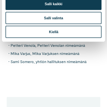
tehtävien ja velvollisuuksien valmistelussa ja
Salli kaikki
hoitamisessa.
Salli valinta
Vuoden 2022 varsinaiselle yhtiökokoukselle
ehdotukset tehneeseen nimitystoimikuntaan kuuluvat:
Kiellä
Timur Kärki, Timur Kärjen nimeämänä
Petteri Venola, Petteri Venolan nimeämänä
Mika Varjus, Mika Varjuksen nimeämänä
Sami Somero, yhtiön hallituksen nimeämänä