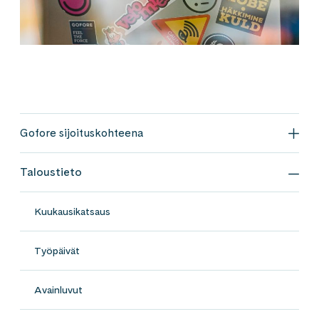
Gofore sijoituskohteena
Gofo
Taloustieto
Talo
Kuukausikatsaus
Työpäivät
Avainluvut