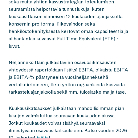
sekä muita yhtiön kasvustrategian toteutumisen
seuraamista helpottavia tunnuslukuja, kuten
kuukausittaisen viimeisen 12 kuukauden ajanjaksolta
konsernin pro forma -liikevaihdon sekä
henkilöstökehityksestä kertovat omaa kapasiteettia ja
alihankintaa kuvaavat Full Time Equivalent (FTE) -
luvut.
Neljänneksittäin julkaistavien osavuosikatsausten
yhteydessä raportoidaan lisäksi EBITA, oikaistu EBITA
ja EBITA-% päättyneeltä vuosineljännekseltä
vertailutietoineen, tieto yhtiön orgaanisesta kasvusta
tarkasteluajanjaksolla sekä mm. tuloslaskelma ja tase.
Kuukausikatsaukset julkaistaan mahdollisimman pian
lukujen valmistuttua seuraavan kuukauden alussa.
Jotkut kuukaudet voivat sisältyä seuraavaksi
ilmestyvään osavuosikatsaukseen. Katso vuoden 2026
IR-kalenteri
täältä
!