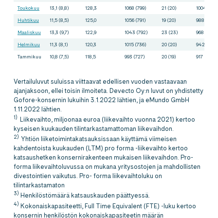
Toukokuu
13,1 (8,8)
128,3
1068 (799)
21 (20)
1004 (755
Huhtikuu
11,5 (8,5)
125,0
1056 (791)
19 (20)
988 (743)
Maaliskuu
13,3 (9,7)
122,9
1043 (792)
23 (23)
968 (735)
Helmikuu
11,3 (8,1)
120,3
1015 (736)
20 (20)
942 (698)
Tammikuu
10,8 (7,5)
118,5
993 (727)
20 (19)
917 (697)
Vertailuluvut suluissa viittaavat edellisen vuoden vastaavaan
ajanjaksoon, ellei toisin ilmoiteta. Devecto Oy:n luvut on yhdistetty
Gofore-konsernin lukuihin 3.1.2022 lähtien, ja eMundo GmbH
1.11.2022 lähtien.
1)
Liikevaihto, miljoonaa euroa (liikevaihto vuonna 2021) kertoo
kyseisen kuukauden tilintarkastamattoman liikevaihdon.
2)
Yhtiön liiketoimintakatsauksissaan käyttämä viimeisen
kahdentoista kuukauden (LTM) pro forma -liikevaihto kertoo
katsaushetken konsernirakenteen mukaisen liikevaihdon. Pro-
forma liikevaihtoluvussa on mukana yritysostojen ja mahdollisten
divestointien vaikutus. Pro- forma liikevaihtoluku on
tilintarkastamaton
3)
Henkilöstömäärä katsauskauden päättyessä.
4)
Kokonaiskapasiteetti, Full Time Equivalent (FTE) -luku kertoo
konsernin henkilöstön kokonaiskapasiteetin määrän