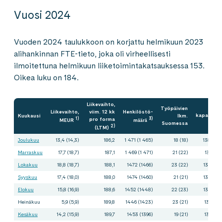
Vuosi 2024
Vuoden 2024 taulukkoon on korjattu helmikuun 2023
alihankinnan FTE-tieto, joka oli virheellisesti
ilmoitettuna helmikuun liiketoimintakatsauksessa 153.
Oikea luku on 184.
Liikevaihto,
O
Työpäivien
Liikevaihto,
viim. 12 kk
Henkilöstö-
kapasiteet
Kuukausi
lkm.
1)
pro forma
3)
MEUR
määrä
Suomessa
FT
2)
(LTM)
Joulukuu
13,4 (14,3)
186,2
1 471 (1 465)
18 (18)
1382 (13
Marraskuu
17,7 (18,7)
187,1
1 469 (1 471)
21 (22)
1371 (13
Lokakuu
18,8 (18,7)
188,1
1472 (1466)
23 (22)
1384 (13
Syyskuu
17,4 (18,0)
188,0
1474 (1460)
21 (21)
1380 (13
Elokuu
15,8 (16,9)
188,6
1452 (1448)
22 (23)
1366 (13
Heinäkuu
5,9 (5,9)
189,8
1446 (1423)
23 (21)
1366 (13
Kesäkuu
14,2 (15,9)
189,7
1453 (1396)
19 (21)
1368 (13