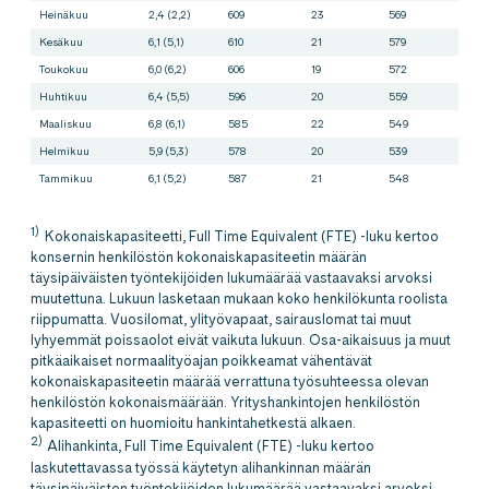
Heinäkuu
2,4 (2,2)
609
23
569
3
Kesäkuu
6,1 (5,1)
610
21
579
71
Toukokuu
6,0 (6,2)
606
19
572
7
Huhtikuu
6,4 (5,5)
596
20
559
8
Maaliskuu
6,8 (6,1)
585
22
549
7
Helmikuu
5,9 (5,3)
578
20
539
6
Tammikuu
6,1 (5,2)
587
21
548
60
1)
Kokonaiskapasiteetti, Full Time Equivalent (FTE) -luku kertoo
konsernin henkilöstön kokonaiskapasiteetin määrän
täysipäiväisten työntekijöiden lukumäärää vastaavaksi arvoksi
muutettuna. Lukuun lasketaan mukaan koko henkilökunta roolista
riippumatta. Vuosilomat, ylityövapaat, sairauslomat tai muut
lyhyemmät poissaolot eivät vaikuta lukuun. Osa-aikaisuus ja muut
pitkäaikaiset normaalityöajan poikkeamat vähentävät
kokonaiskapasiteetin määrää verrattuna työsuhteessa olevan
henkilöstön kokonaismäärään. Yrityshankintojen henkilöstön
kapasiteetti on huomioitu hankintahetkestä alkaen.
2)
Alihankinta, Full Time Equivalent (FTE) -luku kertoo
laskutettavassa työssä käytetyn alihankinnan määrän
täysipäiväisten työntekijöiden lukumäärää vastaavaksi arvoksi