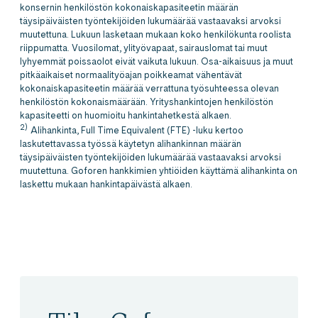
konsernin henkilöstön kokonaiskapasiteetin määrän
täysipäiväisten työntekijöiden lukumäärää vastaavaksi arvoksi
muutettuna. Lukuun lasketaan mukaan koko henkilökunta roolista
riippumatta. Vuosilomat, ylityövapaat, sairauslomat tai muut
lyhyemmät poissaolot eivät vaikuta lukuun. Osa-aikaisuus ja muut
pitkäaikaiset normaalityöajan poikkeamat vähentävät
kokonaiskapasiteetin määrää verrattuna työsuhteessa olevan
henkilöstön kokonaismäärään. Yrityshankintojen henkilöstön
kapasiteetti on huomioitu hankintahetkestä alkaen.
2)
Alihankinta, Full Time Equivalent (FTE) -luku kertoo
laskutettavassa työssä käytetyn alihankinnan määrän
täysipäiväisten työntekijöiden lukumäärää vastaavaksi arvoksi
muutettuna. Goforen hankkimien yhtiöiden käyttämä alihankinta on
laskettu mukaan hankintapäivästä alkaen.