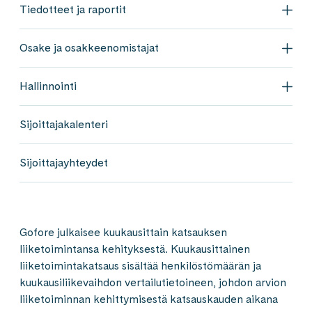
Tiedotteet ja raportit
Tied
Osake ja osakkeenomistajat
Osak
Hallinnointi
Hall
Sijoittajakalenteri
Sijoittajayhteydet
Gofore julkaisee kuukausittain katsauksen
liiketoimintansa kehityksestä. Kuukausittainen
liiketoimintakatsaus sisältää henkilöstömäärän ja
kuukausiliikevaihdon vertailutietoineen, johdon arvion
liiketoiminnan kehittymisestä katsauskauden aikana