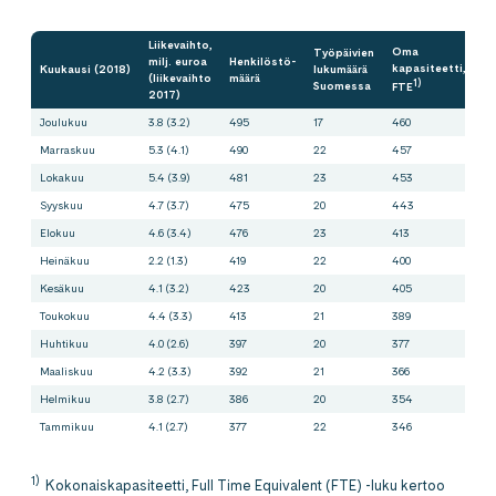
Liikevaihto,
Oma
Työpäivien
Al
milj. euroa
Henkilöstö-
kapasiteetti,
Kuukausi (2018)
lukumäärä
(liikevaihto
määrä
F
1)
Suomessa
FTE
2017)
Joulukuu
3.8 (3.2)
495
17
460
50
Marraskuu
5.3 (4.1)
490
22
457
55
Lokakuu
5.4 (3.9)
481
23
453
55
Syyskuu
4.7 (3.7)
475
20
443
52
Elokuu
4.6 (3.4)
476
23
413
46
Heinäkuu
2.2 (1.3)
419
22
400
2
Kesäkuu
4.1 (3.2)
423
20
405
50
Toukokuu
4.4 (3.3)
413
21
389
47
Huhtikuu
4.0 (2.6)
397
20
377
41
Maaliskuu
4.2 (3.3)
392
21
366
49
Helmikuu
3.8 (2.7)
386
20
354
4
Tammikuu
4.1 (2.7)
377
22
346
4
1)
Kokonaiskapasiteetti, Full Time Equivalent (FTE) -luku kertoo