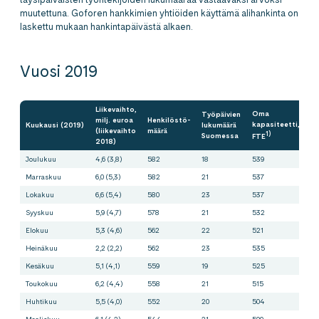
muutettuna. Goforen hankkimien yhtiöiden käyttämä alihankinta on
laskettu mukaan hankintapäivästä alkaen.
Vuosi 2019
Liikevaihto,
Oma
Työpäivien
Al
milj. euroa
Henkilöstö-
kapasiteetti,
Kuukausi (2019)
lukumäärä
(liikevaihto
määrä
F
1)
Suomessa
FTE
2018)
Joulukuu
4,6 (3,8)
582
18
539
53
Marraskuu
6,0 (5,3)
582
21
537
57
Lokakuu
6,6 (5,4)
580
23
537
5
Syyskuu
5,9 (4,7)
578
21
532
55
Elokuu
5,3 (4,6)
562
22
521
56
Heinäkuu
2,2 (2,2)
562
23
535
18
Kesäkuu
5,1 (4,1)
559
19
525
59
Toukokuu
6,2 (4,4)
558
21
515
60
Huhtikuu
5,5 (4,0)
552
20
504
57