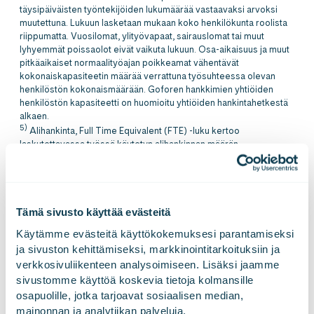
täysipäiväisten työntekijöiden lukumäärää vastaavaksi arvoksi
muutettuna. Lukuun lasketaan mukaan koko henkilökunta roolista
riippumatta. Vuosilomat, ylityövapaat, sairauslomat tai muut
lyhyemmät poissaolot eivät vaikuta lukuun. Osa-aikaisuus ja muut
pitkäaikaiset normaalityöajan poikkeamat vähentävät
kokonaiskapasiteetin määrää verrattuna työsuhteessa olevan
henkilöstön kokonaismäärään. Goforen hankkimien yhtiöiden
henkilöstön kapasiteetti on huomioitu yhtiöiden hankintahetkestä
alkaen.
5)
Alihankinta, Full Time Equivalent (FTE) -luku kertoo
laskutettavassa työssä käytetyn alihankinnan määrän
täysipäiväisten työntekijöiden lukumäärää vastaavaksi arvoksi
muutettuna. Goforen hankkimien yhtiöiden käyttämä alihankinta on
huomioitu yhtiöiden hankintapäivästä alkaen.
Tämä sivusto käyttää evästeitä
Vuosi 2021
Käytämme evästeitä käyttökokemuksesi parantamiseksi 
ja sivuston kehittämiseksi, markkinointitarkoituksiin ja 
verkkosivuliikenteen analysoimiseen. Lisäksi jaamme 
Liikevaihto,
Oma
Työpäivien
Al
milj. euroa
Henkilöstö-
sivustomme käyttöä koskevia tietoja kolmansille 
kapasiteetti,
Kuukausi (2021)
lukumäärä
(liikevaihto
määrä
F
1)
Suomessa
FTE
osapuolille, jotka tarjoavat sosiaalisen median, 
2020)
mainonnan ja analytiikan palveluja.