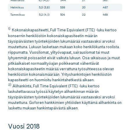
Maaliskuu
6,1 (4,2)
544
21
500
66
Helmikuu
5,3 (3,8)
538
20
487
61
Tammikuu
5,2 (4,1)
504
22
469
52
1)
Kokonaiskapasiteetti, Full Time Equivalent (FTE) -luku kertoo
konsernin henkilöstön kokonaiskapasiteetin määrän
täysipäiväisten työntekijöiden lukumäärää vastaavaksi arvoksi
muutettuna. Lukuun lasketaan mukaan koko henkilökunta roolista
riippumatta. Vuosilomat, ylityövapaat, sairauslomat tai muut
lyhyemmät poissaolot eivät vaikuta lukuun. Osa-aikaisuus ja muut
pitkäaikaiset normaalityöajan poikkeamat vähentävät
kokonaiskapasiteetin määrää verrattuna työsuhteessa olevan
henkilöstön kokonaismäärään. Yrityshankintojen henkilöstön
kapasiteetti on huomioitu hankintahetkestä alkaen.
2)
Alihankinta, Full Time Equivalent (FTE) -luku kertoo
laskutettavassa työssä käytetyn alihankinnan määrän
täysipäiväisten työntekijöiden lukumäärää vastaavaksi arvoksi
muutettuna. Goforen hankkimien yhtiöiden käyttämä alihankinta on
laskettu mukaan hankintapäivästä alkaen.
Vuosi 2018